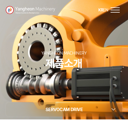
Y
KR
EN
a
n
g
YANGHEON MACHINERY
제품소개
h
e
o
n
SERVOCAM DRIVE
M