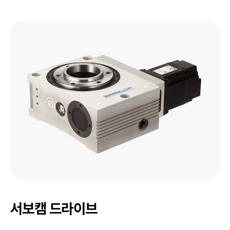
a
c
h
i
n
e
r
y
서보캠 드라이브