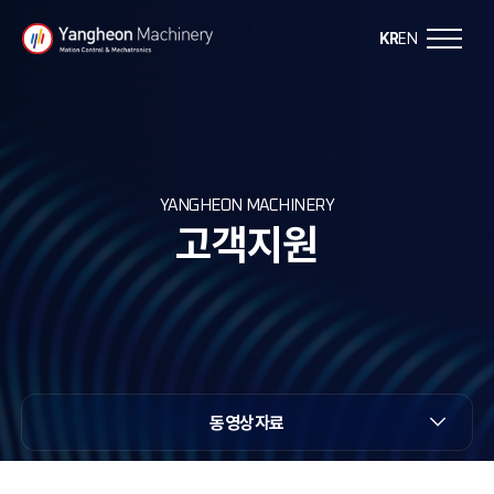
Y
KR
EN
a
n
g
YANGHEON MACHINERY
고객지원
h
e
o
n
동영상자료
M