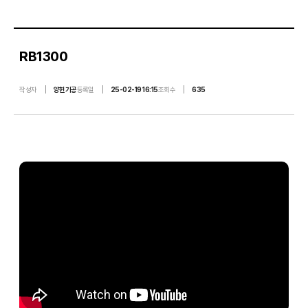
a
c
RB1300
h
작성자
양헌기공
등록일
25-02-19 16:15
조회수
635
i
n
e
r
y