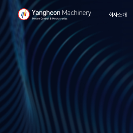
Y
회사소개
a
회사소개
n
기업이념
g
연혁
조직도
h
품질 방침
찾아오시는길
e
전국대리점
o