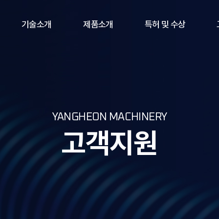
기술소개
제품소개
특허 및 수상
SERVOCAM DRIVE
서보캠 드라이브
특허 및 수상
INDEX DRIVE
인덱스 드라이브
NC로터리테이블
YANGHEON MACHINERY
기타제품
고객지원
캠
연삭기