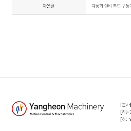
다음글
자동화 설비 복합 구동예제
[본사
[하남
[하남