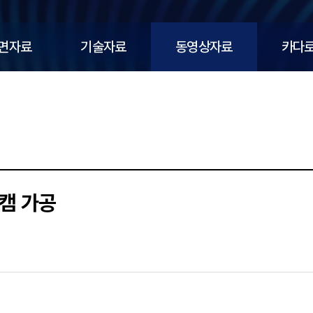
면자료
기술자료
동영상자료
카다
캠 가공