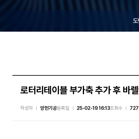
n
M
도
a
c
h
i
로터리테이블 부가축 추가 후 바렐
n
작성자
양헌기공
등록일
25-02-19 16:13
조회수
727
e