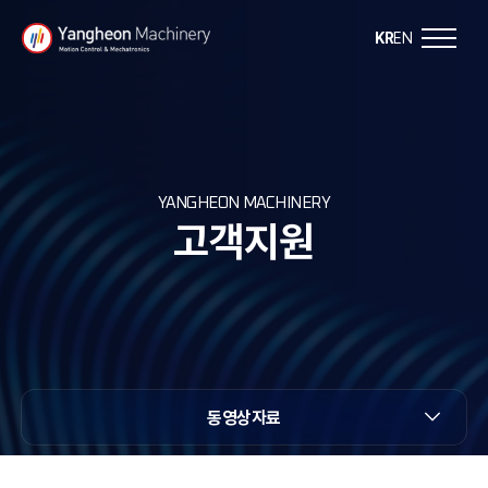
Y
KR
EN
a
n
g
YANGHEON MACHINERY
고객지원
h
e
o
n
동영상자료
M