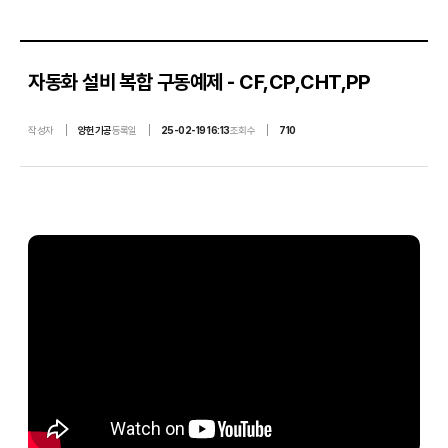
a
c
자동화 설비 복합 구동예제 - CF,CP,CHT,PP
h
작성자
양헌기공
등록일
25-02-19 16:13
조회수
710
i
n
e
r
y