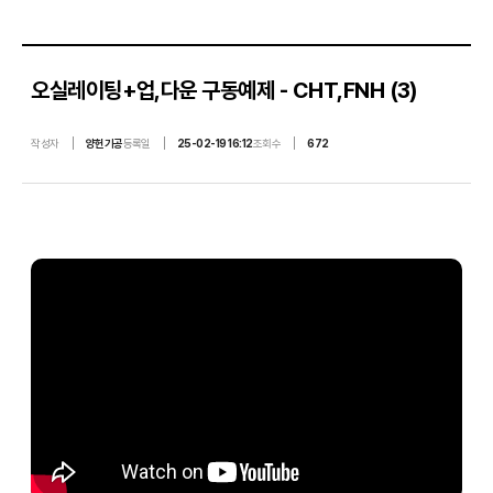
a
c
오실레이팅+업,다운 구동예제 - CHT,FNH (3)
h
작성자
양헌기공
등록일
25-02-19 16:12
조회수
672
i
n
e
r
y