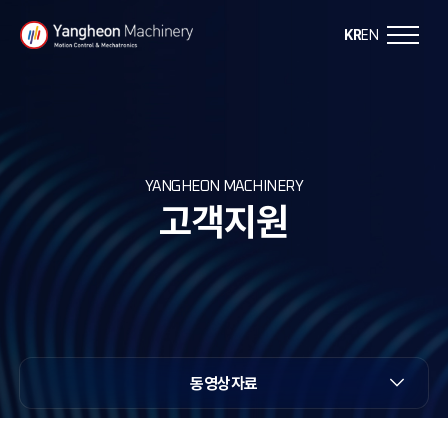
Y
KR
EN
a
n
g
YANGHEON MACHINERY
고객지원
h
e
o
n
동영상자료
M