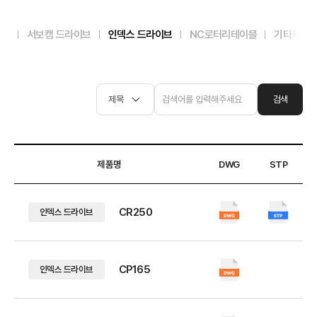
a
전체
서보캠 드라이브
인덱스 드라이브
NC로터리테이블
기타제품
c
h
검색
i
n
제품명
DWG
STP
e
CR250
인덱스 드라이브
r
y
CP165
인덱스 드라이브