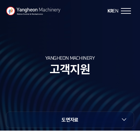
Y
KR
EN
a
n
g
YANGHEON MACHINERY
고객지원
h
e
o
n
도면자료
M