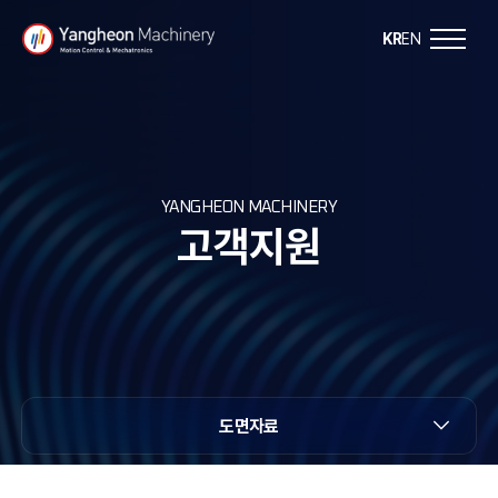
Y
KR
EN
a
n
g
YANGHEON MACHINERY
고객지원
h
e
o
n
도면자료
M