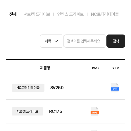
a
전체
서보캠 드라이브
인덱스 드라이브
NC로터리테이블
기
c
h
검색
i
n
제품명
DWG
STP
e
SV250
NC로터리테이블
r
y
RC175
서보캠 드라이브